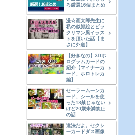
ろ厳選16個まとめ
漫☆画太郎先生に
私の似顔絵とビッ
クリマン風イラス
トを頂いた話【ま
さに外道】
【好きなの】3Dホ
ログラムカードの
紹介【マイナーカ
ード、ホロトレカ
編】
セーラームーンカ
ード、シールを使
った18禁じゃない
けど20歳未満禁止
の話
違法だよ。セクシ
ーカードダス画像