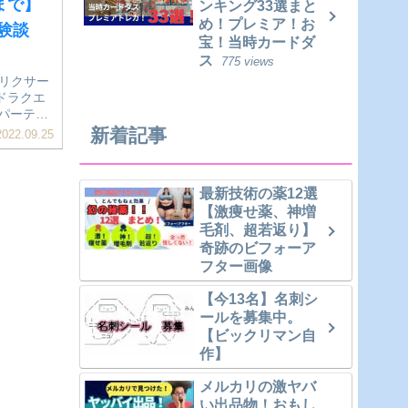
まで】
ンキング33選まと
め！プレミア！お
体験談
宝！当時カードダ
ス
775 views
エリクサー
ドラクエ
パーティ
は、【シ
新着記事
022.09.25
後までため
最新技術の薬12選
【激痩せ薬、神増
毛剤、超若返り】
奇跡のビフォーア
フター画像
【今13名】名刺シ
ールを募集中。
【ビックリマン自
作】
メルカリの激ヤバ
い出品物！おもし