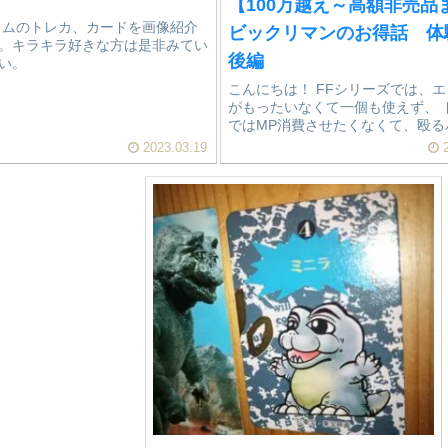
【100万越え～高額非売品
ラムのトレカ、カードを画像紹介
ビックリマンのお得話 
。キラキラ好きな方は是非みてい
後編
い。
こんにちは！ FFシリーズでは、
がもったいなくて一個も使えず、 
ではMP消費させたくなくて、殴る
ばっかり組んで バイオシリーズで
2023.03.19
2
ョットガン、マグナムの弾】を最
込んでしまう男 ...