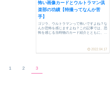
怖い画像カードとウルトラマン倶
楽部の功績【特撮ってなんか苦
手】
ゴジラ、ウルトラマンって怖いですよね？な
んか恐怖を感じますよね？この記事では、恐
怖を感じる当時物のカード紹介とともに、
SD（スーパーディフォルメ）という可愛ら
しいキャラ化の功績についていろいろ考えて
みました。恐る恐る見てください
2022.04.17
1
2
3