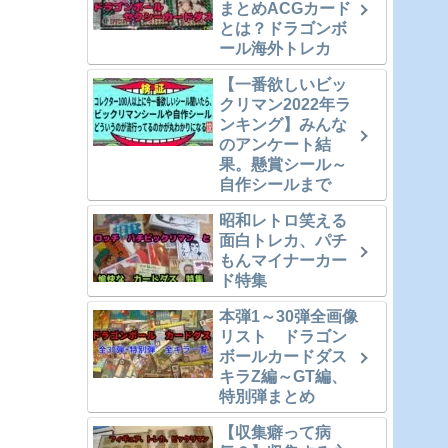
まとめACGカード
とは？ドラゴンボ
ール海外トレカ
【一番欲しいビッ
クリマン2022年ラ
ンキング】みんな
のアンケート結
果。懸賞シール～
自作シールまで
昭和レトロ笑える
面白トレカ、パチ
もんマイナーカー
ド特集
本弾1～30弾全画像
リスト ドラゴン
ボールカードダス
キラZ編～GT編、
特別弾まとめ
【収集癖って病