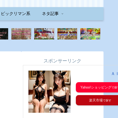
ビックリマン系
ネタ記事
スポンサーリンク
Ａ
Yahoo!ショッピング
楽天市場