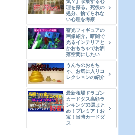
気？】収集する心
理を探る。死後の
処分、捨てられな
い心理を考察
蓄光フィギュアの
画像紹介。暗闇で
光るインテリアと
かおもちゃでお洒
落空間にしたい
うんちのおもち
ゃ、お気に入りコ
レクションの紹介
最新相場ドラゴン
カードダス高額ラ
ンキング33選まと
め！プレミア！お
宝！当時カードダ
ス