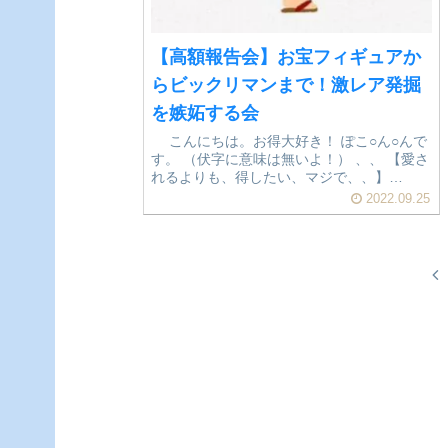
【高額報告会】お宝フィギュアか
らビックリマンまで！激レア発掘
を嫉妬する会
こんにちは。お得大好き！ ぽこ○ん○んで
す。 （伏字に意味は無いよ！） 、、 【愛さ
れるよりも、得したい、マジで、、】
、、、 前回の記事で、 『激レア品発掘しち
2022.09.25
ゃった！』、 ...