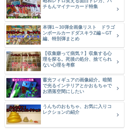
昭和レトロ笑える面白トレカ、パ
チもんマイナーカード特集
本弾1～30弾全画像リスト ドラゴ
ンボールカードダスキラZ編～GT
編、特別弾まとめ
【収集癖って病気？】収集する心
理を探る。死後の処分、捨てられ
ない心理を考察
蓄光フィギュアの画像紹介。暗闇
で光るインテリアとかおもちゃで
お洒落空間にしたい
うんちのおもちゃ、お気に入りコ
レクションの紹介