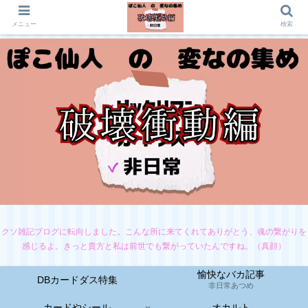
メニュー
検索
クソ雑記ブログに転向しました。こんな所に来てくれてありがとう、魂の繋がりを
感じるよ。きっと貴方と私は前世でも繋がっていたんですね。（真顔）
愉快なバカ記事
DBカードダス特集
非日常あつめ
カードやシール
オカルト