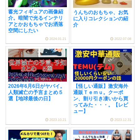
蓄光フィギュアの画像紹
うんちのおもちゃ、お気
介。暗闇で光るインテリ
に入りコレクションの紹
アとかおもちゃでお洒落
介
空間にしたい
2024.01.21
2022.07.08
2026年6月6日がヤバイ。
【怪しい通販】激安海外
人類滅亡の予言まとめ５
通販Ｔｅｍｕ。クーポ
選【地球最後の日】
ン、割り引き凄いから買
ってみた・・・。【レビ
ュー】
2023.10.21
2023.12.31