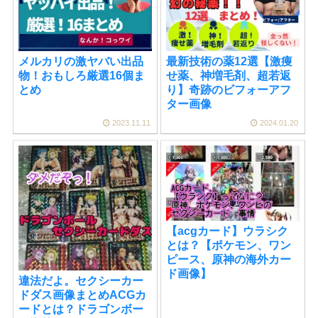
メルカリの激ヤバい出品
最新技術の薬12選【激痩
物！おもしろ厳選16個ま
せ薬、神増毛剤、超若返
とめ
り】奇跡のビフォーアフ
ター画像
2023.11.11
2024.01.20
【acgカード】ウラシク
とは？【ポケモン、ワン
ピース、原神の海外カー
ド画像】
違法だよ。セクシーカー
ドダス画像まとめACGカ
ードとは？ドラゴンボー