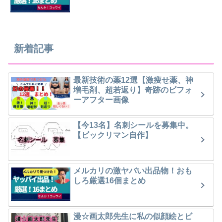
新着記事
最新技術の薬12選【激痩せ薬、神
増毛剤、超若返り】奇跡のビフォ
ーアフター画像
【今13名】名刺シールを募集中。
【ビックリマン自作】
メルカリの激ヤバい出品物！おも
しろ厳選16個まとめ
漫☆画太郎先生に私の似顔絵とビ