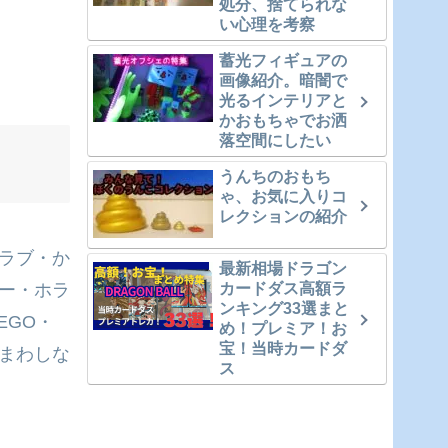
処分、捨てられな
い心理を考察
蓄光フィギュアの
画像紹介。暗闇で
光るインテリアと
かおもちゃでお洒
落空間にしたい
うんちのおもち
ゃ、お気に入りコ
レクションの紹介
クラブ・か
最新相場ドラゴン
ー・ホラ
カードダス高額ラ
ンキング33選まと
EGO・
め！プレミア！お
宝！当時カードダ
まわしな
ス