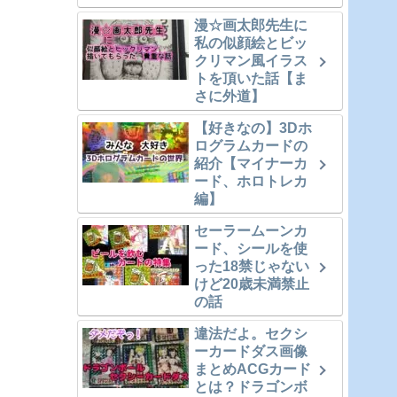
漫☆画太郎先生に
私の似顔絵とビッ
クリマン風イラス
トを頂いた話【ま
さに外道】
【好きなの】3Dホ
ログラムカードの
紹介【マイナーカ
ード、ホロトレカ
編】
セーラームーンカ
ード、シールを使
った18禁じゃない
けど20歳未満禁止
の話
違法だよ。セクシ
ーカードダス画像
まとめACGカード
とは？ドラゴンボ