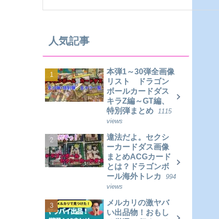
人気記事
本弾1～30弾全画像
リスト ドラゴン
ボールカードダス
キラZ編～GT編、
特別弾まとめ
1115
views
違法だよ。セクシ
ーカードダス画像
まとめACGカード
とは？ドラゴンボ
ール海外トレカ
994
views
メルカリの激ヤバ
い出品物！おもし