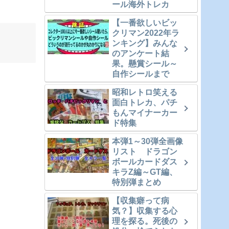
ール海外トレカ
【一番欲しいビッ
クリマン2022年ラ
ンキング】みんな
のアンケート結
果。懸賞シール～
自作シールまで
昭和レトロ笑える
面白トレカ、パチ
もんマイナーカー
ド特集
本弾1～30弾全画像
リスト ドラゴン
ボールカードダス
キラZ編～GT編、
特別弾まとめ
【収集癖って病
気？】収集する心
理を探る。死後の