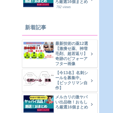
ろ厳選16個まとめ
792 views
新着記事
最新技術の薬12選
【激痩せ薬、神増
毛剤、超若返り】
奇跡のビフォーア
フター画像
【今13名】名刺シ
ールを募集中。
【ビックリマン自
作】
メルカリの激ヤバ
い出品物！おもし
ろ厳選16個まとめ