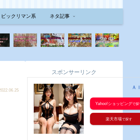
ビックリマン系
ネタ記事
スポンサーリンク
Ａ
2022.06.25
Yahoo!ショッピング
楽天市場