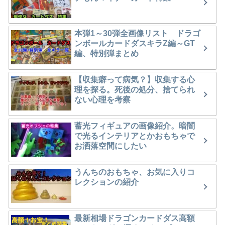
本弾1～30弾全画像リスト ドラゴ
ンボールカードダスキラZ編～GT
編、特別弾まとめ
【収集癖って病気？】収集する心
理を探る。死後の処分、捨てられ
ない心理を考察
蓄光フィギュアの画像紹介。暗闇
で光るインテリアとかおもちゃで
お洒落空間にしたい
うんちのおもちゃ、お気に入りコ
レクションの紹介
最新相場ドラゴンカードダス高額