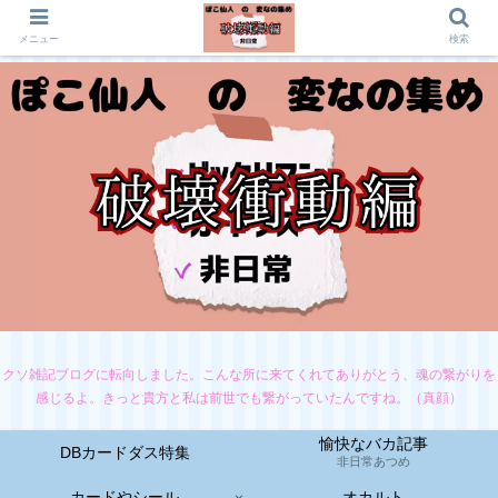
メニュー
検索
クソ雑記ブログに転向しました。こんな所に来てくれてありがとう、魂の繋がりを
感じるよ。きっと貴方と私は前世でも繋がっていたんですね。（真顔）
愉快なバカ記事
DBカードダス特集
非日常あつめ
カードやシール
オカルト