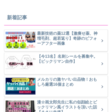
新着記事
最新技術の薬12選【激痩せ薬、神
増毛剤、超若返り】奇跡のビフォ
ーアフター画像
【今13名】名刺シールを募集中。
【ビックリマン自作】
メルカリの激ヤバい出品物！おも
しろ厳選16個まとめ
漫☆画太郎先生に私の似顔絵とビ
ックリマン風イラストを頂いた話