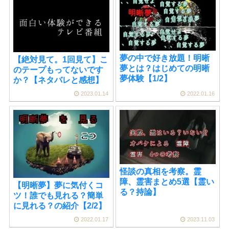
夢の中で好き放題！明晰
【絶対見て。1回見て】こ
夢とは？はじめての明晰
のテープもってないです
夢体験【1/2】
か？【ネタバレと感想】
2023.01.14
2022.01.16
怪談の真相を考察。霊
障、霊害まとめ5選【霊い
【明晰夢】夢に気付くコ
る？持論】
ツ！誰でも見れる？簡単
に見れる？の紹介【2/2】
2022.01.17
2023.11.03