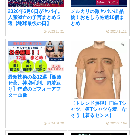
2026年6月6日がヤバイ。
メルカリの激ヤバい出品
人類滅亡の予言まとめ５
物！おもしろ厳選16個ま
選【地球最後の日】
とめ
2023.10.21
2023.11.11
最新技術の薬12選【激痩
せ薬、神増毛剤、超若返
り】奇跡のビフォーアフ
ター画像
【トレンド無視】面白Tシ
ャツ、痛Tシャツを着こな
そう【着るセンス】
2024.01.20
2022.07.09